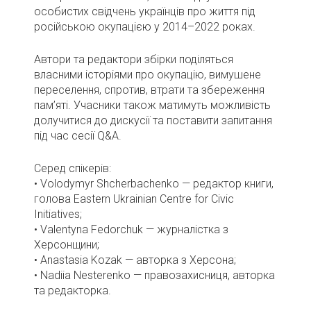
особистих свідчень українців про життя під
російською окупацією у 2014–2022 роках.
Автори та редактори збірки поділяться
власними історіями про окупацію, вимушене
переселення, спротив, втрати та збереження
пам’яті. Учасники також матимуть можливість
долучитися до дискусії та поставити запитання
під час сесії Q&A.
Серед спікерів:
• Volodymyr Shcherbachenko — редактор книги,
голова Eastern Ukrainian Centre for Civic
Initiatives;
• Valentyna Fedorchuk — журналістка з
Херсонщини;
• Anastasia Kozak — авторка з Херсона;
• Nadiia Nesterenko — правозахисниця, авторка
та редакторка.